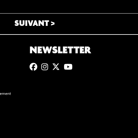
k
p
r
SUIVANT >
NEWSLETTER
ssement