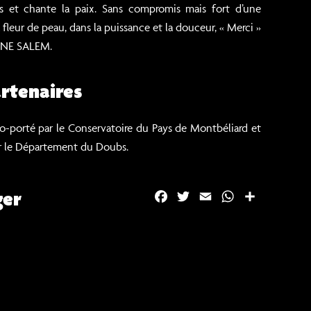
es et chante la paix. Sans compromis mais fort d’une
à fleur de peau, dans la puissance et la douceur, « Merci »
INE SALEM.
rtenaires
o-porté par le Conservatoire du Pays de Montbéliard et
r le Département du Doubs.
ger
F
T
E
W
P
a
w
m
h
a
c
i
a
a
r
e
t
i
t
t
b
t
l
s
a
o
e
A
g
o
r
p
e