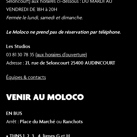
Seloncourt) aux horaires ci-dessous : DU MARDI AU
VENDREDI DE 18H à 20H
Fermée le lundi, samedi et dimanche.
Le Moloco ne prend pas de réservation par téléphone.
Les Studios
03 81 30 78 35
(aux horaires d’ouverture)
Adresse :
21, rue de Seloncourt
25400 AUDINCOURT
Équipes & contacts
VENIR AU MOLOCO
EN BUS
Arrêt :
Place du Marché
ou
Ranchots
• THNS 1, 2, 3 , 4, lignes G
et
H.