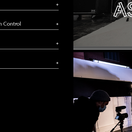
+
sh Control
+
+
+