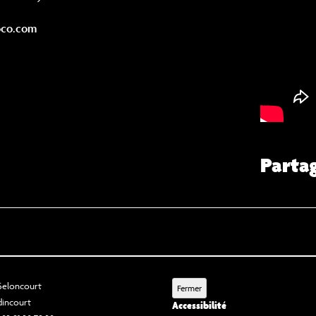
loco.com
Parta
 Seloncourt
Fermer
dincourt
Accessibilité