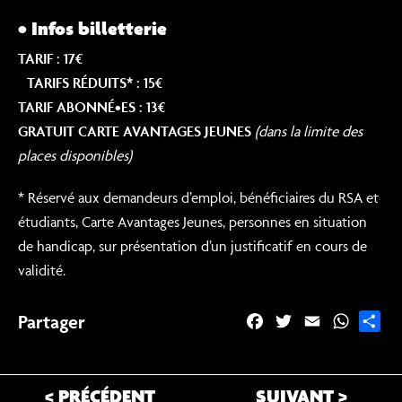
• Infos billetterie
TARIF : 17€
TARIFS RÉDUITS* : 15€
TARIF ABONNÉ•ES : 13€
GRATUIT CARTE AVANTAGES JEUNES
(dans la limite des
places disponibles)
* Réservé aux demandeurs d’emploi, bénéficiaires du RSA et
étudiants, Carte Avantages Jeunes, personnes en situation
de handicap, sur présentation d’un justificatif en cours de
validité.
Partager
F
T
E
W
P
a
w
m
h
a
c
i
a
a
r
e
t
i
t
t
< PRÉCÉDENT
SUIVANT >