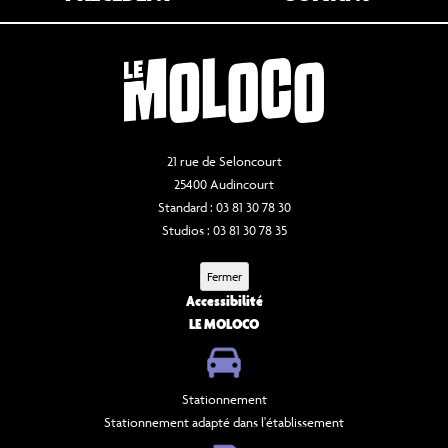
b
t
l
s
a
o
e
A
g
o
r
p
e
k
p
r
21 rue de Seloncourt
25400 Audincourt
Standard : 03 81 30 78 30
Studios : 03 81 30 78 35
Fermer
Accessibilité
LE MOLOCO
Stationnement
Stationnement adapté dans l'établissement