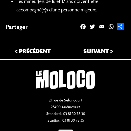
Les mineur(e)s de 16 et 17 ans doivent être
accompagné(e)s d’une personne majeure.
Partager
F
T
E
W
P
a
w
m
h
a
c
i
a
a
r
e
t
i
t
t
< PRÉCÉDENT
SUIVANT >
b
t
l
s
a
o
e
A
g
o
r
p
e
k
p
r
21 rue de Seloncourt
25400 Audincourt
Standard : 03 81 30 78 30
Studios : 03 81 30 78 35