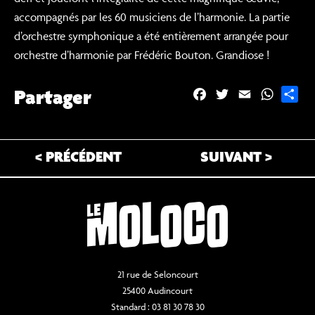
accompagnés par les 60 musiciens de l’harmonie. La partie
d’orchestre symphonique a été entièrement arrangée pour
orchestre d’harmonie par Frédéric Bouton. Grandiose !
Partager
F
T
E
W
P
a
w
m
h
a
c
i
a
a
r
e
t
i
t
t
< PRÉCÉDENT
SUIVANT >
b
t
l
s
a
o
e
A
g
o
r
p
e
k
p
r
21 rue de Seloncourt
25400 Audincourt
Standard : 03 81 30 78 30