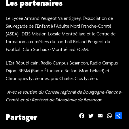
Les partenaires
Le Lycée Armand Peugeot Valentigney, l’Association de
Sauvegarde de l’Enfant à l’Adulte Nord Franche-Comté
(ASEA), IDEIS Mission Locale Montbéliard et le Centre de
formation aux métiers du football Roland Peugeot du
Football Club Sochaux-Montbéliard FCSM.
L’Est Républicain, Radio Campus Besançon, Radio Campus
Dijon, REBM (Radio Étudiante Belfort Montbéliard) et
Chroniques lycéennes, prix Charles Cros lycéen.
Avec le soutien du Conseil régional de Bourgogne-Franche-
Comté et du Rectorat de l’Académie de Besançon
Partager
F
T
E
W
P
a
w
m
h
a