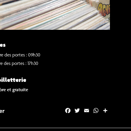
es
e des portes : 09h30
e des portes : 17h30
billetterie
bre et gratuite
er
F
T
E
W
P
a
w
m
h
a
c
i
a
a
r