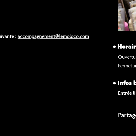
uivante :
accompagnement@lemoloco.com
• Horair
Ouvertur
Fermetur
• Infos 
Entrée li
Partag