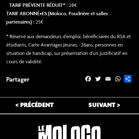
TARIF PRÉVENTE RÉDUIT* :
28€
TARIF ABONNÉ•ES (Moloco, Poudrière et salles
partenaires) :
25€
* Réservé aux demandeurs d’emploi, bénéficiaires du RSA et
étudiants, Carte Avantages Jeunes, -26ans, personnes en
situation de handicap, sur présentation d’un justificatif en
cours de validité.
Partager
F
T
E
W
P
a
w
m
h
a
c
i
a
a
r
e
t
i
t
t
< PRÉCÉDENT
SUIVANT >
b
t
l
s
a
o
e
A
g
o
r
p
e
k
p
r